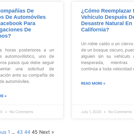
Compañías De
¿Cómo Reemplazar 
s De Automóviles
Vehículo Después D
Facebook Para
Desastre Natural En
igaciones De
California?
mos?
Un roble caído o un ciervo
horas posteriores a un
de un bosque oscuro, pued
e automovilístico, uno de
alguien sin su vehículo
eros pasos que debe seguir
inesperada, mientras
entar una solicitud de
continúa a toda velocidad 
ación ante su compañía de
de automóviles.
READ MORE »
RE »
020
No Comments
July 1, 2020
No Comments
ous
1
…
43
44
45
Next »