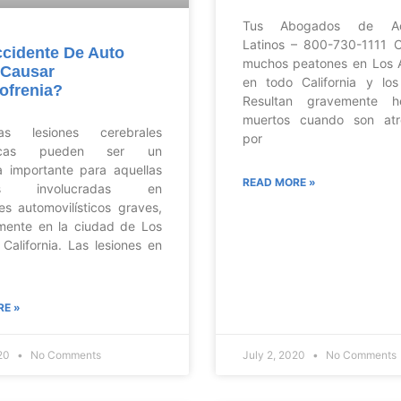
Tus Abogados de Acc
Latinos – 800-730-1111 
cidente De Auto
muchos peatones en Los 
 Causar
en todo California y lo
ofrenia?
Resultan gravemente h
muertos cuando son atr
esiones cerebrales
por
ticas pueden ser un
 importante para aquellas
READ MORE »
nas involucradas en
es automovilísticos graves,
mente en la ciudad de Los
 California. Las lesiones en
RE »
020
No Comments
July 2, 2020
No Comments