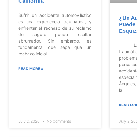
California
Sufrir un accidente automovilístico
¿Un Ac
es una experiencia traumática, y
Puede
enfrentar el rechazo de su reclamo
Esquiz
de seguro puede resultar
abrumador. Sin embargo, es
Las l
fundamental que sepa que un
traumá
rechazo inicial
problema
perso
READ MORE »
accident
especial
Ángeles,
la
READ MO
July 2, 2020
No Comments
July 2, 2