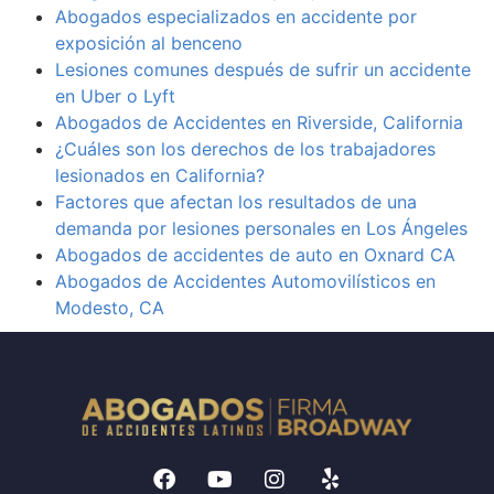
Abogados especializados en accidente por
exposición al benceno
Lesiones comunes después de sufrir un accidente
en Uber o Lyft
Abogados de Accidentes en Riverside, California
¿Cuáles son los derechos de los trabajadores
lesionados en California?
Factores que afectan los resultados de una
demanda por lesiones personales en Los Ángeles
Abogados de accidentes de auto en Oxnard CA
Abogados de Accidentes Automovilísticos en
Modesto, CA