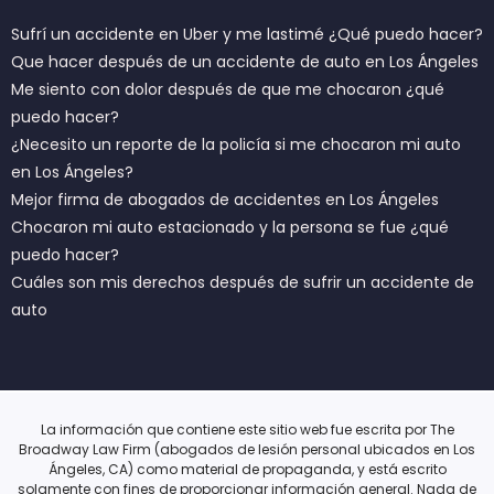
Sufrí un accidente en Uber y me lastimé ¿Qué puedo hacer?
Que hacer después de un accidente de auto en Los Ángeles
Me siento con dolor después de que me chocaron ¿qué
puedo hacer?
¿Necesito un reporte de la policía si me chocaron mi auto
en Los Ángeles?
Mejor firma de abogados de accidentes en Los Ángeles
Chocaron mi auto estacionado y la persona se fue ¿qué
puedo hacer?
Cuáles son mis derechos después de sufrir un accidente de
auto
La información que contiene este sitio web fue escrita por The
Broadway Law Firm (abogados de lesión personal ubicados en Los
Ángeles, CA) como material de propaganda, y está escrito
solamente con fines de proporcionar información general. Nada de