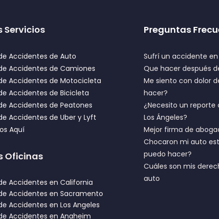
 Servicios
Preguntas Frecu
e Accidentes de Auto
Sufrí un accidente e
de Accidentes de Camiones
Que hacer después de
e Accidentes de Motocicleta
Me siento con dolor
e Accidentes de Bicicleta
hacer?
de Accidentes de Peatones
¿Necesito un reporte 
e Accidentes de Uber y Lyft
Los Ángeles?
ios Aquí
Mejor firma de aboga
Chocaron mi auto est
puedo hacer?
s Oficinas
Cuáles son mis derec
auto
e Accidentes en California
de Accidentes en Sacramento
e Accidentes en Los Angeles
de Accidentes en Anaheim