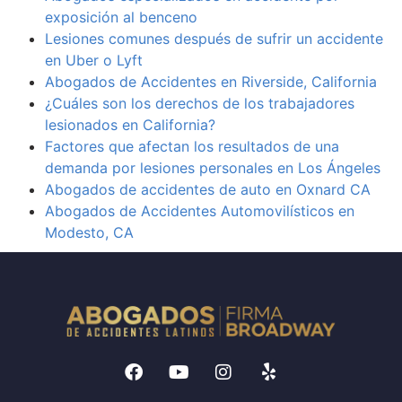
exposición al benceno
Lesiones comunes después de sufrir un accidente
en Uber o Lyft
Abogados de Accidentes en Riverside, California
¿Cuáles son los derechos de los trabajadores
lesionados en California?
Factores que afectan los resultados de una
demanda por lesiones personales en Los Ángeles
Abogados de accidentes de auto en Oxnard CA
Abogados de Accidentes Automovilísticos en
Modesto, CA