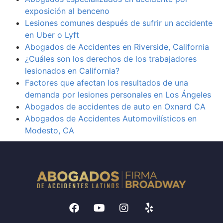
exposición al benceno
Lesiones comunes después de sufrir un accidente
en Uber o Lyft
Abogados de Accidentes en Riverside, California
¿Cuáles son los derechos de los trabajadores
lesionados en California?
Factores que afectan los resultados de una
demanda por lesiones personales en Los Ángeles
Abogados de accidentes de auto en Oxnard CA
Abogados de Accidentes Automovilísticos en
Modesto, CA