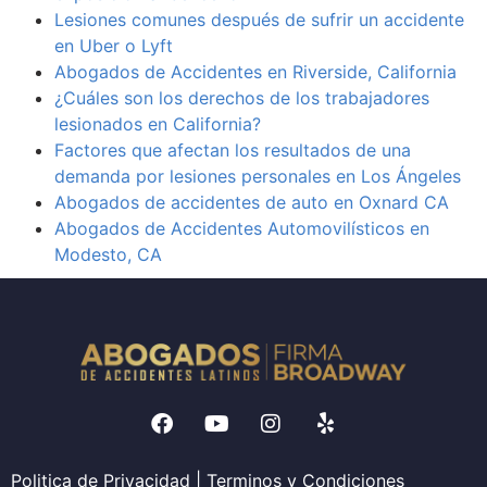
Lesiones comunes después de sufrir un accidente
en Uber o Lyft
Abogados de Accidentes en Riverside, California
¿Cuáles son los derechos de los trabajadores
lesionados en California?
Factores que afectan los resultados de una
demanda por lesiones personales en Los Ángeles
Abogados de accidentes de auto en Oxnard CA
Abogados de Accidentes Automovilísticos en
Modesto, CA
Politica de Privacidad
|
Terminos y Condiciones