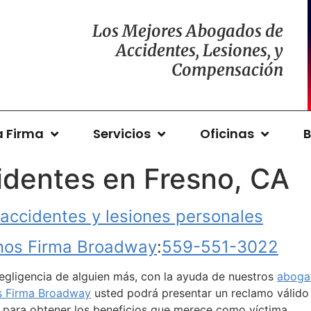
Los Mejores Abogados de
Accidentes, Lesiones, y
Compensación
a Firma
Servicios
Oficinas
B
dentes en Fresno, CA
 accidentes y lesiones personales
nos Firma Broadway
:
559-551-3022
negligencia de alguien más, con la ayuda de nuestros
aboga
s Firma Broadway
usted podrá presentar un reclamo válido
s para obtener los beneficios que merece como víctima.