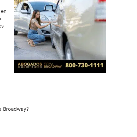
 en
a
es
ma Broadway?