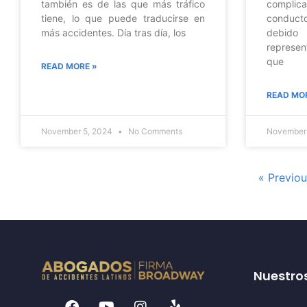
también es de las que más tráfico
complica
tiene, lo que puede traducirse en
conduct
más accidentes. Día tras día, los
debido 
represen
que
READ MORE »
READ MO
November 5, 2024
No Comments
November
« Previo
Nuestros