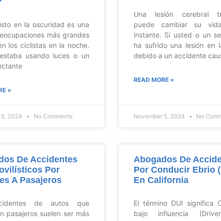
?
Una lesión cerebral tr
isto en la oscuridad es una
puede cambiar su vid
reocupaciones más grandes
instante. Si usted o un s
n los ciclistas en la noche.
ha sufrido una lesión en 
 estaba usando luces o un
debido a un accidente cau
lectante
READ MORE »
RE »
 5, 2024
No Comments
November 5, 2024
No Comm
dos De Accidentes
Abogados De Accide
vilísticos Por
Por Conducir Ebrio 
es A Pasajeros
En California
cidentes de autos que
El término DUI significa 
an pasajeros suelen ser más
bajo influencia (Driv