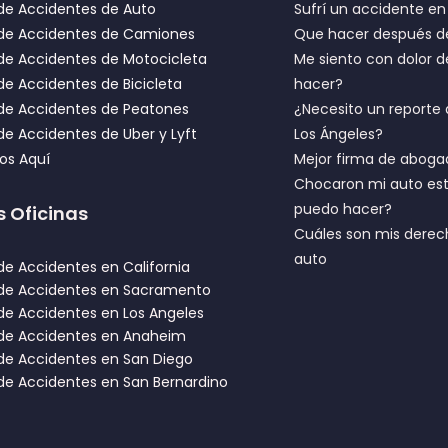
e Accidentes de Auto
Sufrí un accidente e
de Accidentes de Camiones
Que hacer después de
e Accidentes de Motocicleta
Me siento con dolor
e Accidentes de Bicicleta
hacer?
de Accidentes de Peatones
¿Necesito un reporte 
e Accidentes de Uber y Lyft
Los Ángeles?
ios Aquí
Mejor firma de aboga
Chocaron mi auto est
puedo hacer?
s Oficinas
Cuáles son mis derec
auto
e Accidentes en California
de Accidentes en Sacramento
e Accidentes en Los Angeles
de Accidentes en Anaheim
e Accidentes en San Diego
e Accidentes en San Bernardino