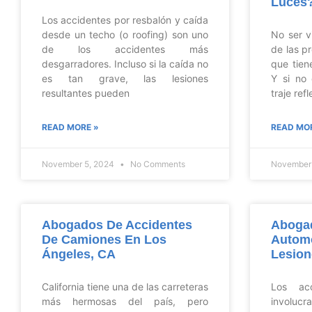
Luces
Los accidentes por resbalón y caída
desde un techo (o roofing) son uno
No ser v
de los accidentes más
de las p
desgarradores. Incluso si la caída no
que tiene
es tan grave, las lesiones
Y si no
resultantes pueden
traje ref
READ MORE »
READ MO
November 5, 2024
No Comments
November
Abogados De Accidentes
Aboga
De Camiones En Los
Automo
Ángeles, CA
Lesion
California tiene una de las carreteras
Los ac
más hermosas del país, pero
involucr