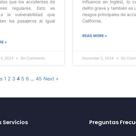
dos que los accidentes de
Influence en inglés), lo 
ores regulares. Esto es
delito grave y también es 
a la vulnerabilidad que
riesgos principales de acc
tan los pasajeros al igual
California.
READ MORE »
RE »
 5, 2024
No Comments
November 2, 2024
No Comm
us
1
2
3
4
5
6
…
45
Next »
 Servicios
Preguntas Frecu