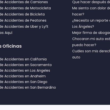
de Accidentes de Camiones
Que hacer después de
e Accidentes de Motocicleta
Me siento con dolor
e Accidentes de Bicicleta
hacer?
de Accidentes de Peatones
¿Necesito un reporte 
e Accidentes de Uber y Lyft
Los Ángeles?
ios Aquí
Mejor firma de aboga
Chocaron mi auto est
puedo hacer?
s Oficinas
Cuáles son mis derec
auto
e Accidentes en California
de Accidentes en Sacramento
e Accidentes en Los Angeles
de Accidentes en Anaheim
e Accidentes en San Diego
e Accidentes en San Bernardino