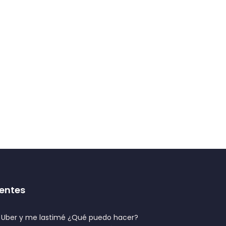
entes
n Uber y me lastimé ¿Qué puedo hacer?