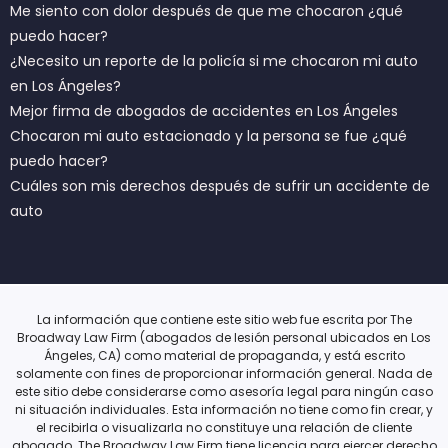
Me siento con dolor después de que me chocaron ¿qué
puedo hacer?
¿Necesito un reporte de la policía si me chocaron mi auto
en Los Ángeles?
Mejor firma de abogados de accidentes en Los Ángeles
Chocaron mi auto estacionado y la persona se fue ¿qué
puedo hacer?
Cuáles son mis derechos después de sufrir un accidente de
auto
La información que contiene este sitio web fue escrita por The
Broadway Law Firm (abogados de lesión personal ubicados en Los
Ángeles, CA) como material de propaganda, y está escrito
solamente con fines de proporcionar información general. Nada de
este sitio debe considerarse como asesoría legal para ningún caso
ni situación individuales. Esta información no tiene como fin crear, y
el recibirla o visualizarla no constituye una relación de cliente
abogado. The Broadway Law Firm tiene licencia para ejercer derecho