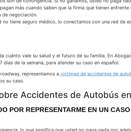
ios son de contingencia. Si no ganamos, usted no paga nad
s pagan más cuando saben que la firma que tienen enfrente e
a de negociación.
d no tiene seguro médico, lo conectamos con una red de esp
 cuánto vale su salud y el futuro de su familia. En Aboga
 7 días de la semana, para atender su caso en español.
Broadway, representamos a
víctimas de accidentes de auto
os su caso.
obre Accidentes de Autobús e
O POR REPRESENTARME EN UN CASO 
tingencia, lo que significa que usted no paga nada por ad