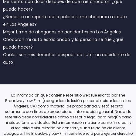
Me siento con dolor después de que me chocaron ¿qué
puedo hacer?
¿Necesito un reporte de la policía si me chocaron mi auto
en Los Ángeles?
Mejor firma de abogados de accidentes en Los Ángeles
Chocaron mi auto estacionado y la persona se fue ¿qué
puedo hacer?
Cuáles son mis derechos después de sufrir un accidente de
auto
La información que contiene este sitio web fue escrita por The
Broadway Law Firm (abogados de lesión personal ubicados en Los
Ángeles, CA) como material de propaganda, y está escrito
solamente con fines de proporcionar información general. Nada de
este sitio debe considerarse como asesoría legal para ningún caso
ni situación individuales. Esta información no tiene como fin crear, y
el recibirla o visualizarla no constituye una relación de cliente
abogado. The Broadway Law Firm tiene licencia para ejercer derecho